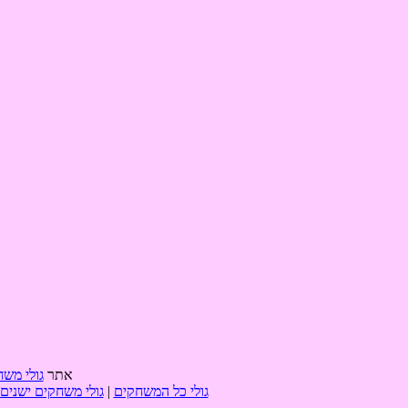
אתר
גולי משח
גולי כל המשחקים
|
גולי משחקים ישנים