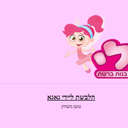
הלבשת ליידי גאגא
טוען משחק