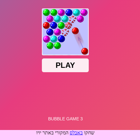
שחקו
באבלס
המקורי באתר יויו