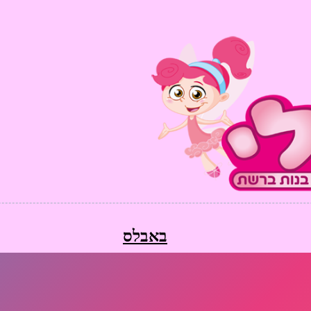
באבלס